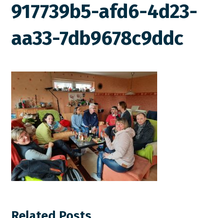
917739b5-afd6-4d23-
aa33-7db9678c9ddc
Related Posts