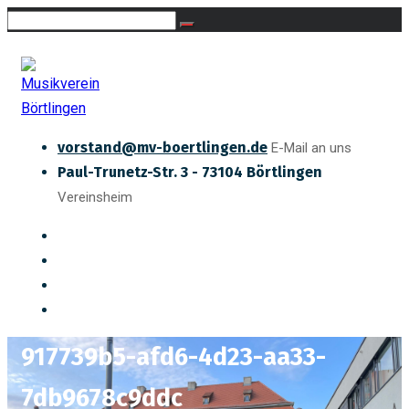
vorstand@mv-boertlingen.de
E-Mail an uns
Paul-Trunetz-Str. 3 - 73104 Börtlingen
Vereinsheim
917739b5-afd6-4d23-aa33-
7db9678c9ddc