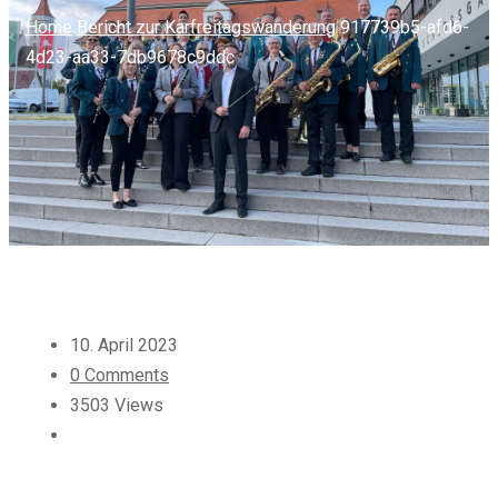
Home
Bericht zur Karfreitagswanderung
917739b5-afd6-
4d23-aa33-7db9678c9ddc
10. April 2023
0 Comments
3503 Views