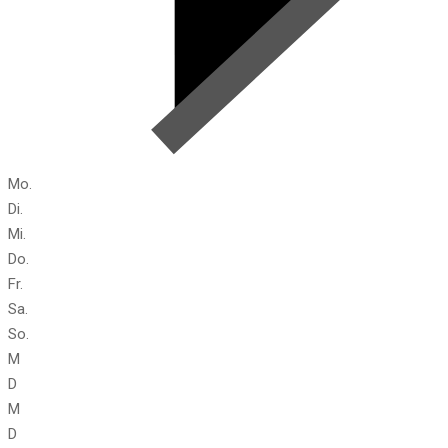
Mo.
Di.
Mi.
Do.
Fr.
Sa.
So.
M
D
M
D