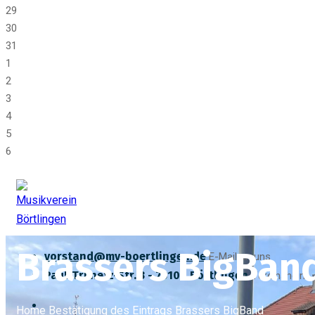
29
30
31
1
2
3
4
5
6
Brassers BigBan
vorstand@mv-boertlingen.de
E-Mail an uns
Paul-Trunetz-Str. 3 - 73104 Börtlingen
Vereinsheim
Home
Bestätigung des Eintrags
Brassers BigBand