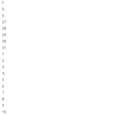
F
S
S
27
28
29
30
31
1
2
3
4
5
6
7
8
9
10