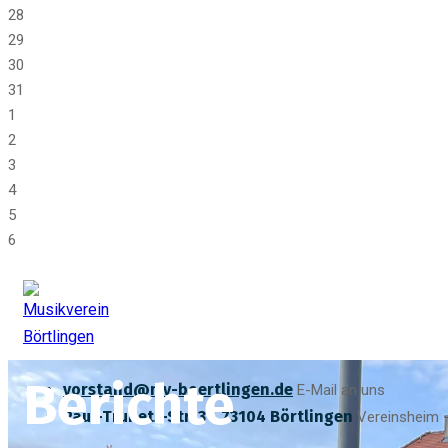
28
29
30
31
1
2
3
4
5
6
Berichte
vorstand@mv-boertlingen.de
E-Mail an uns
Paul-Trunetz-Str. 3 - 73104 Börtlingen
Vereinsheim