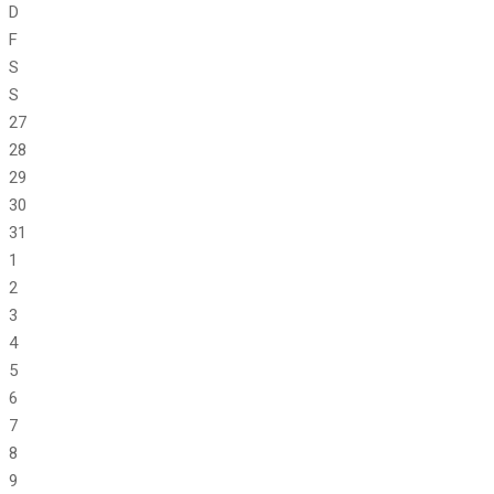
D
F
S
S
27
28
29
30
31
1
2
3
4
5
6
7
8
9